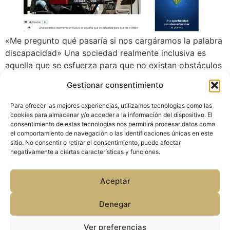
«Me pregunto qué pasaría si nos cargáramos la palabra
discapacidad» Una sociedad realmente inclusiva es
aquella que se esfuerza para que no existan obstáculos
que impidan a ninguno de sus miembros gozar de una
Gestionar consentimiento
verdadera igualdad de oportunidades. Así lo entienden
también en la Fundación SIFU, que el pasado 20 de
Para ofrecer las mejores experiencias, utilizamos tecnologías como las
diciembre celebró en CaixaForum […]
cookies para almacenar y/o acceder a la información del dispositivo. El
consentimiento de estas tecnologías nos permitirá procesar datos como
el comportamiento de navegación o las identificaciones únicas en este
sitio. No consentir o retirar el consentimiento, puede afectar
negativamente a ciertas características y funciones.
Amb el suport de:
Aceptar
Denegar
Política de privacidad y Cookies(EU)
Ver preferencias