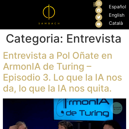
Español
English
Català
Categoria:
Entrevista
Entrevista a Pol Oñate en
ArmonIA de Turing –
Episodio 3. Lo que la IA nos
da, lo que la IA nos quita.