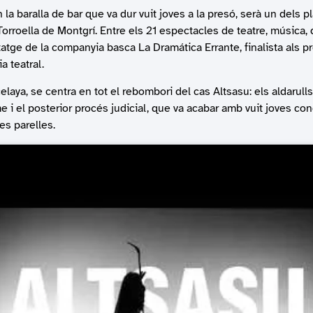
 la baralla de bar que va dur vuit joves a la presó, serà un dels pl
orroella de Montgrí. Entre els 21 espectacles de teatre, música, d
atge de la companyia basca La Dramática Errante, finalista als p
a teatral.
icelaya, se centra en tot el rebombori del cas Altsasu: els aldarull
me i el posterior procés judicial, que va acabar amb vuit joves c
ves parelles.