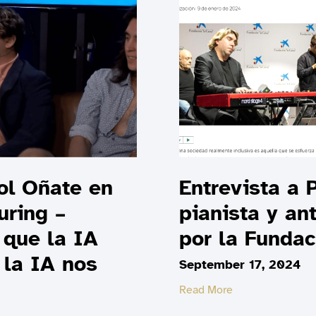
ol Oñate en
Entrevista a 
ring –
pianista y an
 que la IA
por la Funda
 la IA nos
September 17, 2024
Read More