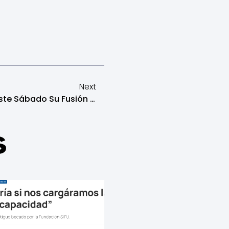
Next
El Grupo Sambach Ofrece Este Sábado Su Fusión De Músicas Brasileñas Con Composiciones De Bach En Jaca
s