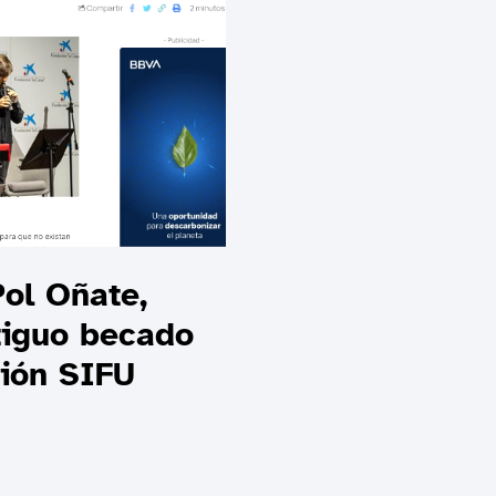
Pol Oñate,
tiguo becado
ción SIFU