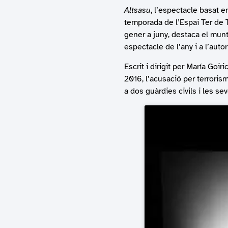
Altsasu
, l’espectacle basat en
temporada de l’Espai Ter de T
gener a juny, destaca el munt
espectacle de l’any i a l’autori
Escrit i dirigit per María Goir
2016, l’acusació per terroris
a dos guàrdies civils i les se