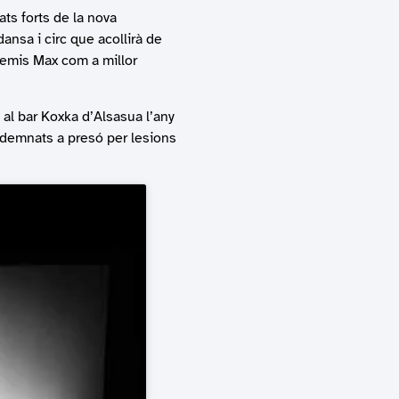
ats forts de la nova
ansa i circ que acollirà de
remis Max com a millor
s al bar Koxka d’Alsasua l’any
ondemnats a presó per lesions