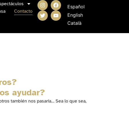
"Segueix-nos a les xa
spectáculos
Español
nsa
Contacto
English
Català
ros?
mos ayudar?
otros también nos pasaría… Sea lo que sea,