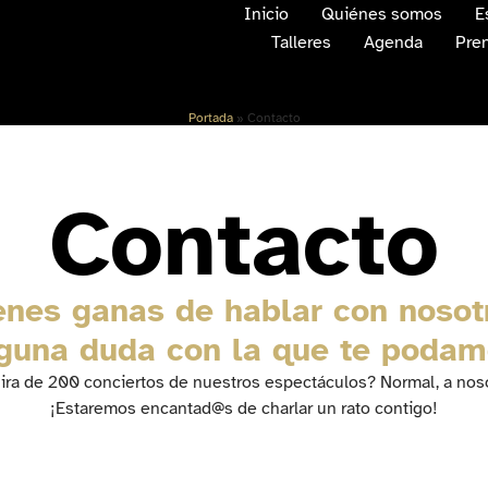
Inicio
Quiénes somos
E
Talleres
Agenda
Pre
Portada
»
Contacto
Contacto
enes ganas de hablar con nosot
guna duda con la que te poda
ira de 200 conciertos de nuestros espectáculos? Normal, a nos
¡Estaremos encantad@s de charlar un rato contigo!